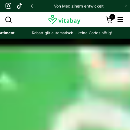
Zum Inhalt springen
ene Kunden
Von Medizinern entwickelt
Instagram
TikTok
Zurück
We
0
Warenkorb 
Menü
Rabatt gilt automatisch – keine Codes nötig!
*gilt nicht 