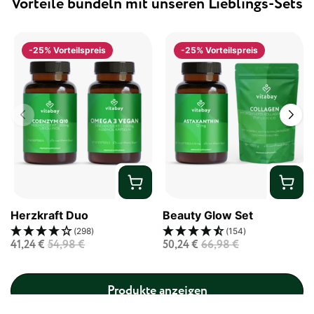
Vorteile bündeln mit unseren Lieblings-Sets
-25% Vorteilspreis
-25% Vorteilspreis
Vorherige Folie
Näch
Herzkraft Duo
Beauty Glow Set
(298)
(154)
41,24 €
54,98 €
50,24 €
66,98 €
Produkte anzeigen