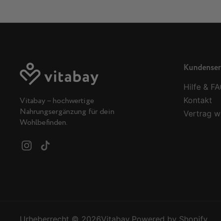
Kundenser
Hilfe & F
Kontakt
Vitabay – hochwertige
Nahrungsergänzung für dein
Vertrag w
Wohlbefinden.
Instagram
TikTok
Urheberrecht © 2026
Vitabay
.
Powered by Shopify.