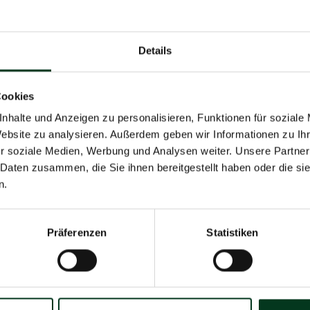
Details
Willkommen
Cookies
Vitabay-Fa
nhalte und Anzeigen zu personalisieren, Funktionen für soziale
Website zu analysieren. Außerdem geben wir Informationen zu I
Verpasse keine exklusive
Wissen, das hängen bleibt.
r soziale Medien, Werbung und Analysen weiter. Unsere Partner
Informationen zu neuen Pro
 Daten zusammen, die Sie ihnen bereitgestellt haben oder die s
Tipps für deine Gesu
n.
Präferenzen
Statistiken
BONNIEREN
Jetzt anmel
it erkläre ich mich mit der
Datenschutzerklärung
einverstanden.