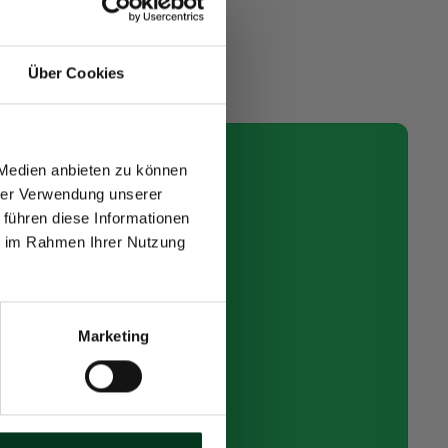
Über Cookies
 in der
milie!
 Medien anbieten zu können
hrer Verwendung unserer
n Rabattaktionen,
 führen diese Informationen
dukten und wichtige
ie im Rahmen Ihrer Nutzung
ndheit mehr!
Marketing
den ❤️