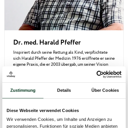
Dr. med. Harald Pfeffer
Inspiriert durch seine Rettung als Kind, verpflichtete
sich Harald Pfeffer der Medizin. 1976 eröffnete er seine
eigene Praxis, die er 2003 übergab, um seiner Vision
„
Gesundheit gehört in die Welt und nicht in die vier
Wände
" treu zu bleiben. Mit Vitabay, wurde diese
Vision Realität. Alle unsere Produkte haben den
Anspruch eines Medizinproduktes und sind das
Zustimmung
Details
Über Cookies
Ergebnis von über einem halben Jahrhundert
medizinischem Wissen, Forschung und Entwicklung.
Mit eigenen Patenten, Produkten und Formeln prägt er
Diese Webseite verwendet Cookies
nicht nur Vitabay, sondern die gesamte Supplement
Branche.
Wir verwenden Cookies, um Inhalte und Anzeigen zu
personalisieren, Funktionen für soziale Medien anbieten