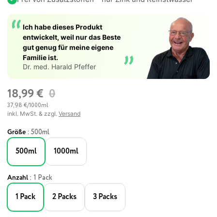
Ich habe dieses Produkt
entwickelt, weil nur das Beste
gut genug für meine eigene
Familie ist.
Dr. med. Harald Pfeffer
18,99 €
0
18,99 €
37,98 €/1000ml
inkl. MwSt. & zzgl.
Versand
:
Größe
500ml
500ml
1000ml
:
Anzahl
1 Pack
1 Pack
2 Packs
3 Packs