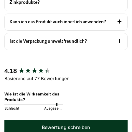
Zinkprodukte?
Kann ich das Produkt auch innerlich anwenden?
Ist die Verpackung umweltfreundlich?
New content loaded
4.18
Basierend auf 77 Bewertungen
Wie ist die Wirksamkeit des
Produkts?
Schlecht
Ausgezeichnet
Bewertung schreiben