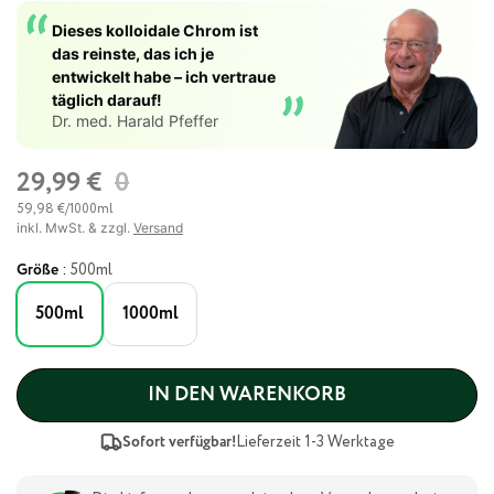
Dieses kolloidale Chrom ist
das reinste, das ich je
entwickelt habe – ich vertraue
täglich darauf!
Dr. med. Harald Pfeffer
29,99 €
0
29,99 €
59,98 €/1000ml
inkl. MwSt. & zzgl.
Versand
:
Größe
500ml
500ml
1000ml
IN DEN WARENKORB
Sofort verfügbar!
Lieferzeit 1-3 Werktage