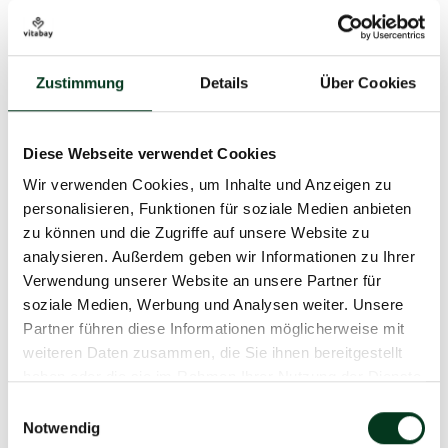
hergestellt und besteht aus 99,99 %
Qualität. Durch ein auf
reinem Chrom in ultrareinem Wasser.
Verfahren bleibt die koll
Ohne Zusätze, ohne Verunreinigungen
stabil, sodass das Produ
– für höchste Qualitätsstandards und
Ansprüche erfüllt.
Zustimmung
Details
Über Cookies
maximale Reinheit.
Diese Webseite verwendet Cookies
Wir verwenden Cookies, um Inhalte und Anzeigen zu
personalisieren, Funktionen für soziale Medien anbieten
zu können und die Zugriffe auf unsere Website zu
analysieren. Außerdem geben wir Informationen zu Ihrer
Verwendung unserer Website an unsere Partner für
soziale Medien, Werbung und Analysen weiter. Unsere
Partner führen diese Informationen möglicherweise mit
weiteren Daten zusammen, die Sie ihnen bereitgestellt
haben oder die sie im Rahmen Ihrer Nutzung der Dienste
gesammelt haben.
Einwilligungsauswahl
Notwendig