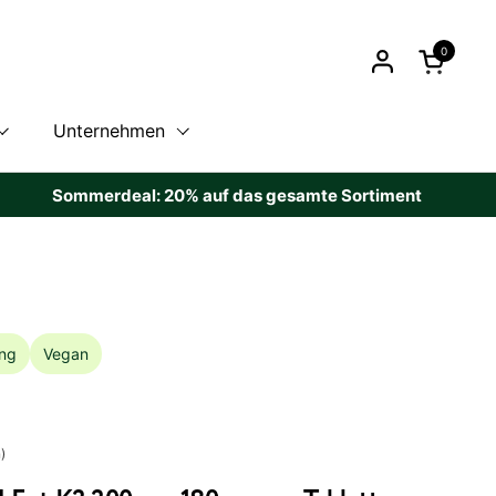
0
Warenkor
Unternehmen
rdeal: 20% auf das gesamte Sortiment
Rabatt g
ng
Vegan
)