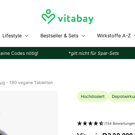
Lifestyle
Bestseller & Sets
Wirkstoffe A-Z
ötig!
*gilt nicht für Spar-Sets
Somme
 µg - 180 vegane Tabletten
Hochdosiert
Depotwirku
(154 Bewertungen