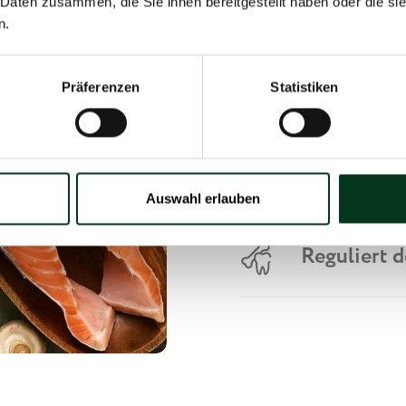
 Daten zusammen, die Sie ihnen bereitgestellt haben oder die s
n.
Vitamin D und Vi
Knochen bilden d
Beweglichkeit so
Präferenzen
Statistiken
Unterstütz
Auswahl erlauben
Reguliert 