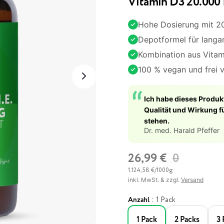
Vitamin D3 20.000 I
Hohe Dosierung mit 20.
Depotformel für langa
Kombination aus Vitam
100 % vegan und frei 
Ich habe dieses Produkt
Qualität und Wirkung fü
stehen.
Dr. med. Harald Pfeffer
26,99 €
0
26,99 €
1.124,58 €/1000g
inkl. MwSt. & zzgl.
Versand
:
Anzahl
1 Pack
1 Pack
2 Packs
3 