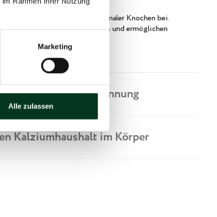
ie im Rahmen Ihrer Nutzung
tamin K tragen zur Erhaltung normaler Knochen bei.
as stabile Gerüst unseres Körpers und ermöglichen
wie Schutz der inneren Organe.
Marketing
t die normale Blutgerinnung
Alle zulassen
den Kalziumhaushalt im Körper